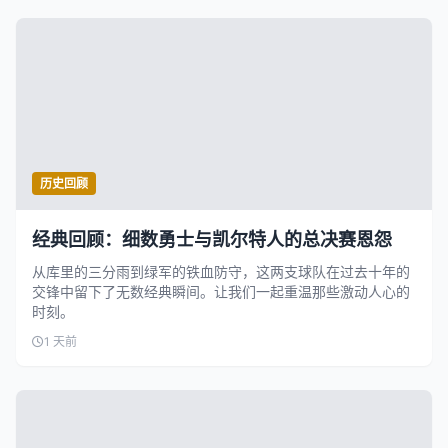
历史回顾
经典回顾：细数勇士与凯尔特人的总决赛恩怨
从库里的三分雨到绿军的铁血防守，这两支球队在过去十年的
交锋中留下了无数经典瞬间。让我们一起重温那些激动人心的
时刻。
1 天前