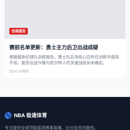
伤病报告
赛前名单更新：勇士主力后卫出战成疑
根据最新的球队训练报告，勇士队后场核心在昨日训练中感到
不适，能否出战今晚与凯尔特人的关键战役尚未确定。
30 分钟前
NBA 极速体育
专注提供全球顶级篮球赛事直播、比分及资讯服务。