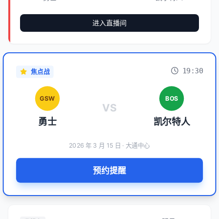
进入直播间
19:30
焦点战
GSW
BOS
VS
勇士
凯尔特人
2026 年 3 月 15 日 · 大通中心
预约提醒